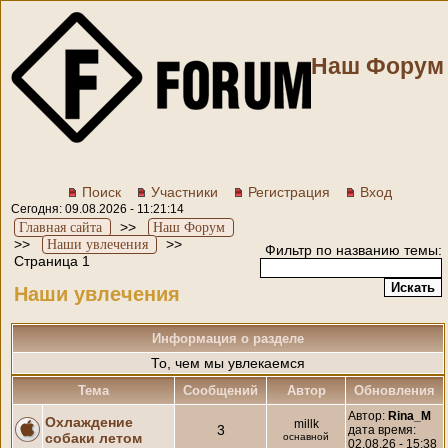
Наш Форум
Поиск
Участники
Регистрация
Вход
Сегодня: 09.08.2026 - 11:21:14
>>
Главная сайта
Наш Форум
>>
>>
Наши увлечения
Фильтр по названию темы:
Страница 1
Наши увлечения
Информация о разделе
То, чем мы увлекаемся
Тема
Cообщений
Автор
Обновления
Автор:
Rina_M
Охлаждение
millk
3
дата время:
собаки летом
оснавной
02.08.26 - 15:38