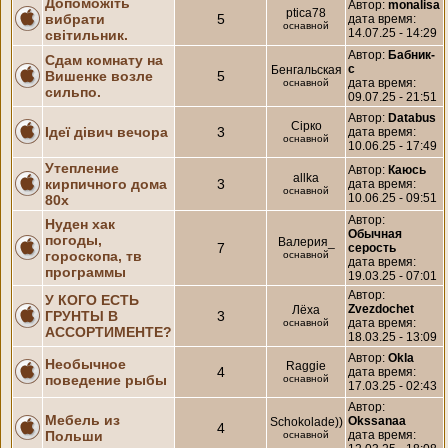
Допоможіть
Автор:
monalisa
ptica78
вибрати
5
дата время:
оснавной
14.07.25 - 14:29
світильник.
Автор:
Бабник-
Сдам комнату на
с
Бенгальская
Вишенке возле
5
дата время:
оснавной
сильпо.
09.07.25 - 21:51
Автор:
Databus
Сiрко
Ідеї дівич вечора
3
дата время:
оснавной
10.06.25 - 17:49
Утепление
Автор:
Каюсь
allka
кирпичного дома
3
дата время:
оснавной
10.06.25 - 09:51
80х
Автор:
Нуден хак
Обычная
погоды,
Валерия_
7
серость
гороскопа, тв
оснавной
дата время:
программы
19.03.25 - 07:01
Автор:
У КОГО ЕСТЬ
Zvezdochet
Лёха
ГРУНТЫ В
3
дата время:
оснавной
АССОРТИМЕНТЕ?
18.03.25 - 13:09
Автор:
Okla
Необычное
Raggie
4
дата время:
поведение рыбы
оснавной
17.03.25 - 02:43
Автор:
Мебель из
Okssanaa
Schokolade))
4
Польши
дата время:
оснавной