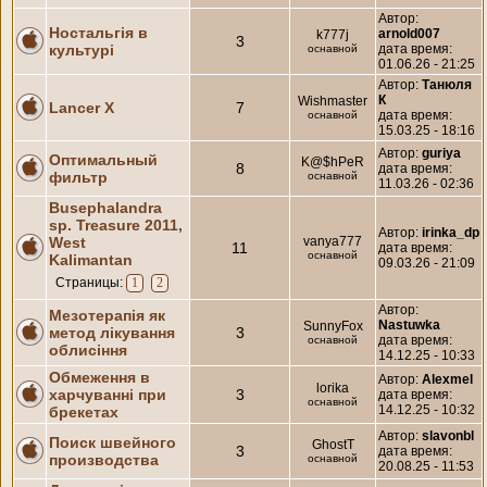
Автор:
Ностальгія в
arnold007
k777j
3
культурі
дата время:
оснавной
01.06.26 - 21:25
Автор:
Танюля
К
Wishmaster
Lancer X
7
дата время:
оснавной
15.03.25 - 18:16
Автор:
guriya
Оптимальный
K@$hPeR
8
дата время:
фильтр
оснавной
11.03.26 - 02:36
Busephalandra
sp. Treasure 2011,
Автор:
irinka_dp
West
vanya777
11
дата время:
оснавной
Kalimantan
09.03.26 - 21:09
Страницы:
1
2
Автор:
Мезотерапія як
Nastuwka
SunnyFox
метод лікування
3
дата время:
оснавной
облисіння
14.12.25 - 10:33
Обмеження в
Автор:
Alexmel
lorika
харчуванні при
3
дата время:
оснавной
14.12.25 - 10:32
брекетах
Автор:
slavonbl
Поиск швейного
GhostT
3
дата время:
производства
оснавной
20.08.25 - 11:53