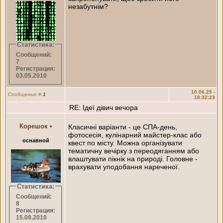
незабутнім?
Статистика:
Сообщений:
7
Регистрация:
03.05.2010
10.06.25 -
Сообщение
#
1
18:32:23
RE: Ідеї дівич вечора
Корешок
•
Класичні варіанти - це СПА-день,
фотосесія, кулінарний майстер-клас або
оснавной
квест по місту. Можна організувати
тематичну вечірку з переодяганням або
влаштувати пікнік на природі. Головне -
врахувати уподобання нареченої.
Статистика:
Сообщений:
8
Регистрация:
15.09.2010