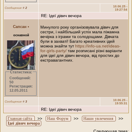
10.06.25 -
Сообщение
#
2
19:27:54
RE: Ідеї дівич вечора
Сапсан
•
Минулого року організовувала дівич для
сестри, і найбільший успіх мала піжамна
оснавной
вечірка з іграми та солодощами. Дівчата
були в захваті! Багато креативних ідей
можна знайти тут
https://info-ua.net/ideas-
for-girls-party/
там розписані різні варіанти
для ідеї для дівич вечора, від простих до
екстравагантних.
Статистика:
Сообщений:
50
Регистрация:
12.05.2011
10.06.25 -
Сообщение
#
3
19:55:31
RE: Ідеї дівич вечора
>>
>>
>>
Главная сайта
Наш Форум
Наши увлечения
Ідеї дівич вечора
Следующая тема: