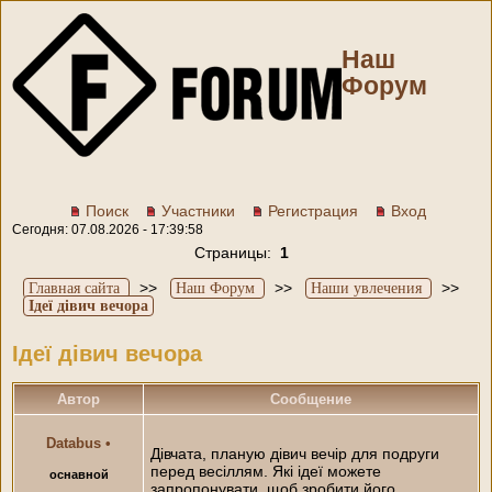
Наш
Форум
Поиск
Участники
Регистрация
Вход
Сегодня: 07.08.2026 - 17:39:58
Страницы:
1
>>
>>
>>
Главная сайта
Наш Форум
Наши увлечения
Ідеї дівич вечора
Ідеї дівич вечора
Автор
Сообщение
Databus
•
Дівчата, планую дівич вечір для подруги
перед весіллям. Які ідеї можете
оснавной
запропонувати, щоб зробити його