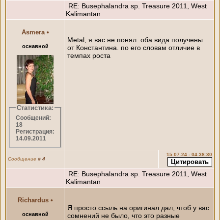
RE: Busephalandra sp. Treasure 2011, West
Kalimantan
Asmera
•
Metal, я вас не понял. оба вида получены
оснавной
от Константина. по его словам отличие в
темпах роста
Статистика:
Сообщений:
18
Регистрация:
14.09.2011
15.07.24 - 04:38:30
Сообщение
#
4
RE: Busephalandra sp. Treasure 2011, West
Kalimantan
Richardus
•
Я просто ссыль на оригинал дал, чтоб у вас
оснавной
сомнений не было, что это разные