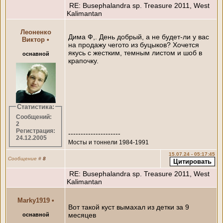
RE: Busephalandra sp. Treasure 2011, West
Kalimantan
Леоненко
Дима Ф,. День добрый, а не будет-ли у вас
Виктор
•
на продажу чегото из буцыков? Хочется
якусь с жестким, темным листом и шоб в
оснавной
крапочку.
Статистика:
Сообщений:
2
Регистрация:
---------------------
24.12.2005
Мосты и тоннели 1984-1991
15.07.24 - 05:17:45
Сообщение
#
8
RE: Busephalandra sp. Treasure 2011, West
Kalimantan
Marky1919
•
Вот такой куст вымахал из детки за 9
месяцев
оснавной