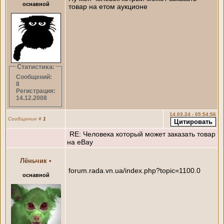
оснавной
товар на етом аукционе
Статистика:
Сообщений:
8
Регистрация:
14.12.2008
14.03.24 - 05:54:56
Сообщение
#
1
RE: Человека который может заказать товар
на eBay
Лёньчик
•
forum.rada.vn.ua/index.php?topic=1100.0
оснавной