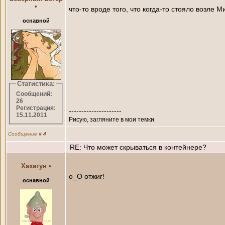
•
что-то вроде того, что когда-то стояло возле М
оснавной
Статистика:
Сообщений:
26
Регистрация:
---------------------
15.11.2011
Рисую, загляните в мои темки
Сообщение
#
4
RE: Что может скрываться в контейнере?
Хахатун
•
o_O отжиг!
оснавной