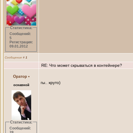
Статистика:
Сообщений:
5
Регистрация:
09.01.2012
Сообщение
#
1
RE: Что может скрываться в контейнере?
Оратор
•
гы.. круто)
оснавной
Статистика:
Сообщений:
28