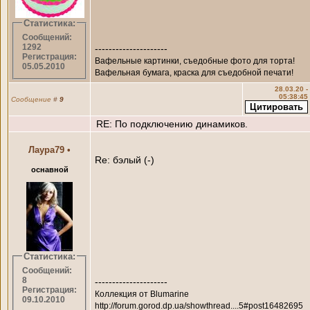
Статистика:
Сообщений:
1292
---------------------
Регистрация:
Вафельные картинки, съедобные фото для торта!
05.05.2010
Вафельная бумага, краска для съедобной печати!
28.03.20 -
05:38:45
Сообщение
#
9
RE: По подключению динамиков.
Лаура79
•
Re: бэлый (-)
оснавной
Статистика:
Сообщений:
8
---------------------
Регистрация:
Коллекция от Blumarine
09.10.2010
http://forum.gorod.dp.ua/showthread....5#post16482695