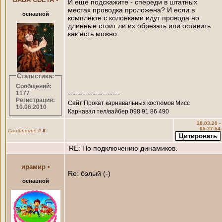
И еще подскажите - спереди в штатных
местах проводка проложена? И если в
оснавной
комплекте с колонками идут провода но
длинные стоит ли их обрезать или оставить
как есть можно.
Статистика:
Сообщений:
1177
---------------------
Регистрация:
Сайт Прокат карнавальных костюмов Мисс
10.06.2010
Карнавал тел/вайбер 098 91 86 490
28.03.20 -
05:27:54
Сообщение
#
8
RE: По подключению динамиков.
ирамир
•
Re: бэлый (-)
оснавной