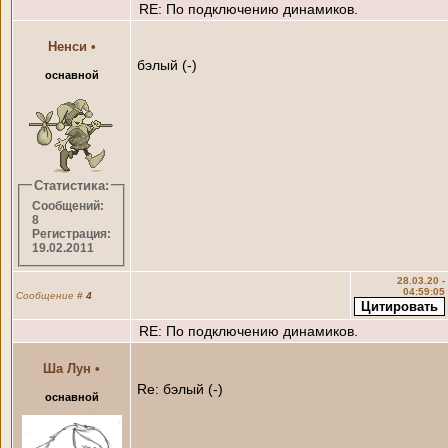
RE: По подключению динамиков.
Ненси
•
бэлый (-)
оснавной
Статистика:
Сообщений:
8
Регистрация:
19.02.2011
28.03.20 -
04:59:05
Сообщение
#
4
RE: По подключению динамиков.
Ша Лун
•
Re: бэлый (-)
оснавной