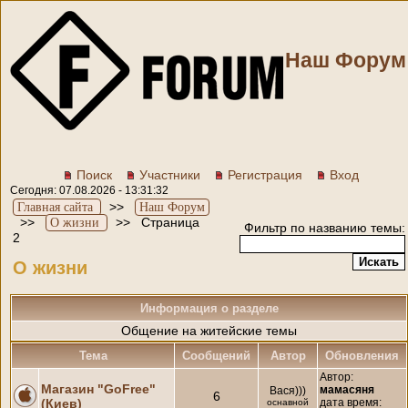
Наш Форум
Поиск
Участники
Регистрация
Вход
Сегодня: 07.08.2026 - 13:31:32
>>
Главная сайта
Наш Форум
>>
>>
Страница
О жизни
Фильтр по названию темы:
2
О жизни
Информация о разделе
Общение на житейские темы
Тема
Cообщений
Автор
Обновления
Автор:
Магазин "GoFree"
мамасяня
Вася)))
6
(Киев)
дата время:
оснавной