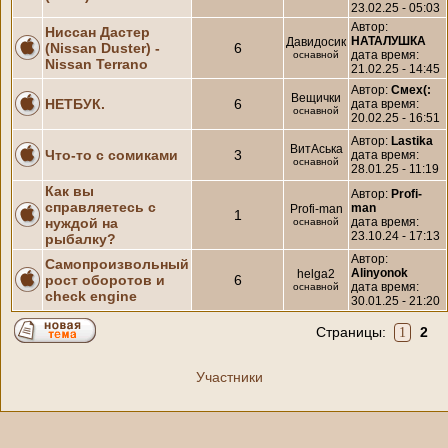
23.02.25 - 05:03
Автор:
Ниссан Дастер
НАТАЛУШКА
Давидосик
(Nissan Duster) -
6
дата время:
оснавной
Nissan Terrano
21.02.25 - 14:45
Автор:
Смех(:
Вещички
НЕТБУК.
6
дата время:
оснавной
20.02.25 - 16:51
Автор:
Lastika
ВитАська
Что-то с сомиками
3
дата время:
оснавной
28.01.25 - 11:19
Как вы
Автор:
Profi-
справляетесь с
man
Profi-man
1
нуждой на
дата время:
оснавной
23.10.24 - 17:13
рыбалку?
Автор:
Самопроизвольный
Alinyonok
helga2
рост оборотов и
6
дата время:
оснавной
check engine
30.01.25 - 21:20
Страницы:
2
1
Участники