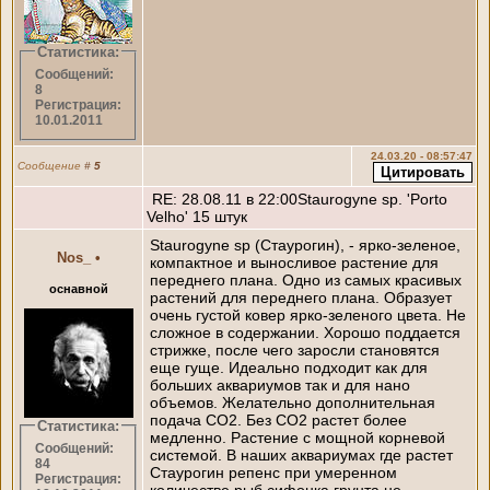
Статистика:
Сообщений:
8
Регистрация:
10.01.2011
24.03.20 - 08:57:47
Сообщение
#
5
RE: 28.08.11 в 22:00Staurogyne sp. 'Porto
Velho' 15 штук
Staurogyne sp (Стаурогин), - ярко-зеленое,
Nos_
•
компактное и выносливое растение для
переднего плана. Одно из самых красивых
оснавной
растений для переднего плана. Образует
очень густой ковер ярко-зеленого цвета. Не
сложное в содержании. Хорошо поддается
стрижке, после чего заросли становятся
еще гуще. Идеально подходит как для
больших аквариумов так и для нано
объемов. Желательно дополнительная
подача СО2. Без СО2 растет более
Статистика:
медленно. Растение с мощной корневой
Сообщений:
системой. В наших аквариумах где растет
84
Стаурогин репенс при умеренном
Регистрация:
количестве рыб сифонка грунта не