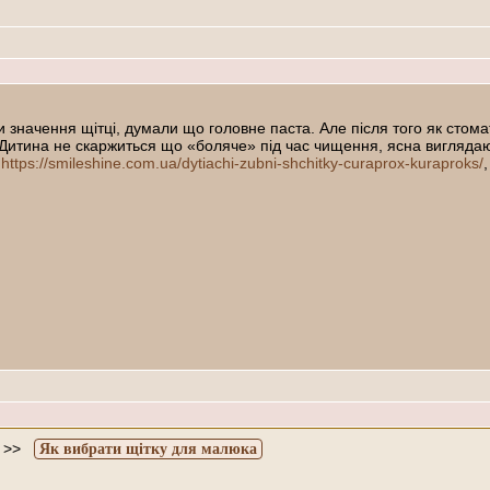
значення щітці, думали що головне паста. Але після того як стомат
а. Дитина не скаржиться що «боляче» під час чищення, ясна вигляда
:
https://smileshine.com.ua/dytiachi-zubni-shchitky-curaprox-kuraproks/
>>
Як вибрати щітку для малюка