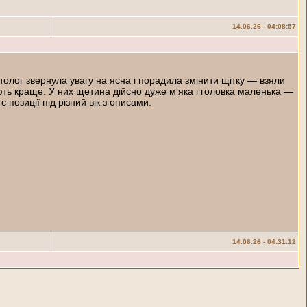
14.06.26 - 04:08:57
олог звернула увагу на ясна і порадила змінити щітку — взяли
ють краще. У них щетина дійсно дуже м'яка і головка маленька —
, є позиції під різний вік з описами.
14.06.26 - 04:31:12