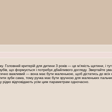
віку. Головний критерій для дитини 3 років — це м'якість щетини, і 
зубів, що формується і потребує дбайливого догляду. Звертайте увагу
итично важливий — вона має бути маленькою, щоб дістатись до всіх 
ити зуби сама, тому ручка має бути зручною для маленьких пальчик
у рідко відповідають усім цим параметрам одночасно.