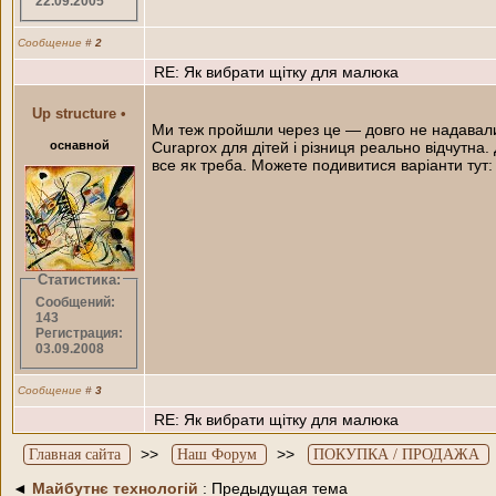
22.09.2005
Сообщение
#
2
RE: Як вибрати щітку для малюка
Up structure
•
Ми теж пройшли через це — довго не надавали 
оснавной
Curaprox для дітей і різниця реально відчутн
все як треба. Можете подивитися варіанти тут
Статистика:
Сообщений:
143
Регистрация:
03.09.2008
Сообщение
#
3
RE: Як вибрати щітку для малюка
>>
>>
Главная сайта
Наш Форум
ПОКУПКА / ПРОДАЖА
◄
Майбутнє технологій
: Предыдущая тема