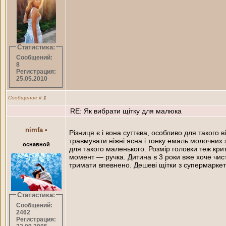
Статистика:
Сообщений:
8
Регистрация:
25.05.2010
Сообщение
#
1
RE: Як вибрати щітку для малюка
nimfa
•
Різниця є і вона суттєва, особливо для такого 
травмувати ніжні ясна і тонку емаль молочних 
оснавной
для такого маленького. Розмір головки теж кр
момент — ручка. Дитина в 3 роки вже хоче чист
тримати впевнено. Дешеві щітки з супермаркет
Статистика:
Сообщений:
2462
Регистрация: