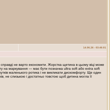
14.06.26 - 03:46:01
тут справді не варто економити. Жорстка щетина в цьому віці може
 на маркування — має бути позначка ultra soft або extra soft
кутків маленького ротика і не викликати дискомфорту. Ще один
ів, не слизькою і достатньо товстою щоб дитина могла її