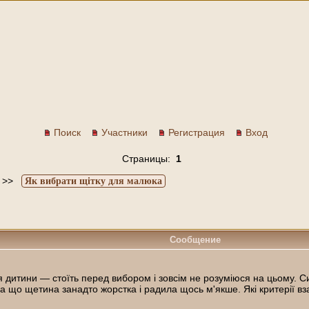
Поиск
Участники
Регистрация
Вход
Страницы:
1
>>
Як вибрати щітку для малюка
Сообщение
ля дитини — стоїть перед вибором і зовсім не розуміюся на цьому. 
 що щетина занадто жорстка і радила щось м'якше. Які критерії взага