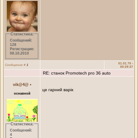
Статистика:
Сообщений:
128
Регистрация:
08.10.2010
01.01.70 -
Сообщение
#
1
00:29:37
RE: станок Promotech pro 36 auto
vik@4@
•
це гарний варік
оснавной
Статистика:
Сообщений:
4