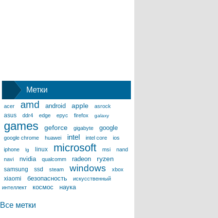
Метки
amd
apple
android
acer
asrock
asus
ddr4
edge
epyc
firefox
galaxy
games
geforce
google
gigabyte
intel
google chrome
huawei
intel core
ios
microsoft
linux
iphone
msi
nand
lg
ryzen
nvidia
radeon
navi
qualcomm
windows
samsung
ssd
steam
xbox
безопасность
xiaomi
искусственный
космос
наука
интеллект
Все метки