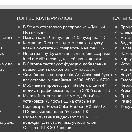
ТОП-10 МАТЕРИАЛОВ
КАТЕГ
В Steam стартовала распродажа «Лунный
Проц
Новый год»
Опера
в стиле
Назван самый популярный браузер на ПК
Матер
Компания Realme подготовила к выпуску
Видео
0
новый бюджетный смартфон Realme C35.
Систе
ых
Игровым ноутбукам с новыми процессорами
Накоп
Intel и AMD грозит дальнейшая задержка
Корпу
мму по
В Chrome тестируют функцию добавления
Источ
ть
примечаний к сохранённым паролям
Мони
Семейство видеокарт Intel Arc Alchemist будет
Ноутб
представлено линейками A300, A500 и A700
Смар
Мобильные процессоры Intel Arrow Lake-P
Пери
получат графическое ядро на 320 блоков EU
Игры
Microsoft готовит новый метод борьбы с
Прогр
установкой Windows 11 на старые ПК
Разно
Видеокарта PowerColor Radeon RX 6500 XT
Фору
6
ITX рассчитана на небольшие ПК
Разъём питания видеокарт с PCI-E 5.0
но ушла
подходит для эталонных ускорителей
GeForce RTX 30-й серии