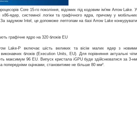
процесорів Core 15-го покоління, відомих під кодовим ім'ям Arrow Lake. У
 x86-ядер, системної логіки та графічного ядра, причому у мобільних
За задумом Intel, це допоможе лептопам на базі Arrow Lake конкурувати
ають графічне ядро на 320 блоків EU
rrow Lake-P включає шість великих та вісім малих ядер з новими
виконавчих блоків (Execution Units, EU). Для порівняння актуальні чіпи
нують максимум 96 EU. Випуск кристала iGPU буде здійснюватися за 3-нм
а попередніми оцінками, становитиме не більше 80 мм².