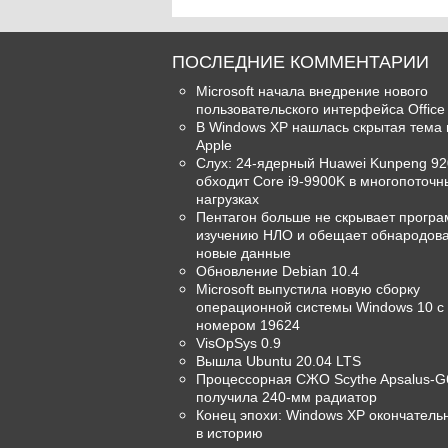
ПОСЛЕДНИЕ КОММЕНТАРИИ
Microsoft начала внедрение нового
пользовательского интерфейса Office
В Windows XP нашлась скрытая тема 
Apple
Слух: 24-ядерный Huawei Kunpeng 92
обходит Core i9-9900K в многопоточн
нагрузках
Пентагон больше не скрывает програ
изучению НЛО и обещает обнародова
новые данные
Обновление Debian 10.4
Microsoft выпустила новую сборку
операционной системы Windows 10 с
номером 19624
VisOpSys 0.9
Вышла Ubuntu 20.04 LTS
Процессорная СЖО Scythe Apsalus-G
получила 240-мм радиатор
Конец эпохи: Windows XP окончатель
в историю