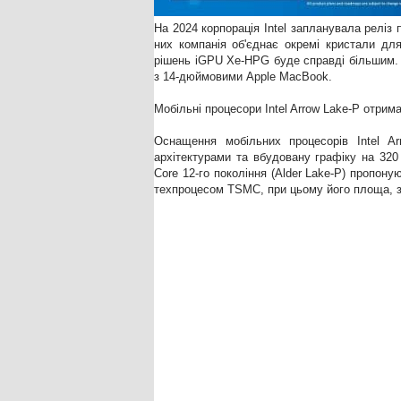
На 2024 корпорація Intel запланувала реліз 
них компанія об'єднає окремі кристали для
рішень iGPU Xe-HPG буде справді більшим. 
з 14-дюймовими Apple MacBook.
Мобільні процесори Intel Arrow Lake-P отрим
Оснащення мобільних процесорів Intel A
архітектурами та вбудовану графіку на 320 
Core 12-го покоління (Alder Lake-P) пропо
техпроцесом TSMC, при цьому його площа, з