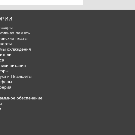
ОРИИ
ессоры
тивная память
инские платы
карты
мы охлаждения
ители
са
ники питания
торы
уки и Планшеты
тфоны
ферия
аммное обеспечение
е
м